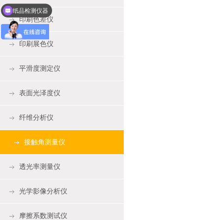
纸品检测仪器
印刷色差仪
印刷展色仪
平滑度测定仪
表面光泽度仪
纤维分析仪
接触角测量仪
透光率测量仪
光学影像分析仪
摩擦系数测试仪