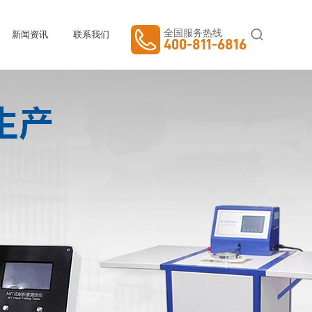

全国服务热线
新闻资讯
联系我们
400-811-6816