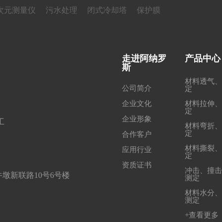
次元测量仪
污水处理
闭式冷却塔
保护膜
走进阿纳罗
产品中心
斯
材料透气
公司简介
定
企业文化
材料拉伸
定
企业形象
工
材料弯折
定
合作客户
材料撕裂
应用行业
定
资质证书
冲击、撞
墩新联路10号6号楼
测定
材料水分
测定
+查看更多