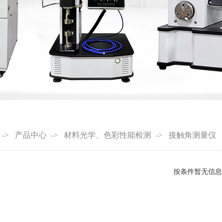
产品中心
材料光学、色彩性能检测
接触角测量仪
->
->
->
按条件暂无信息