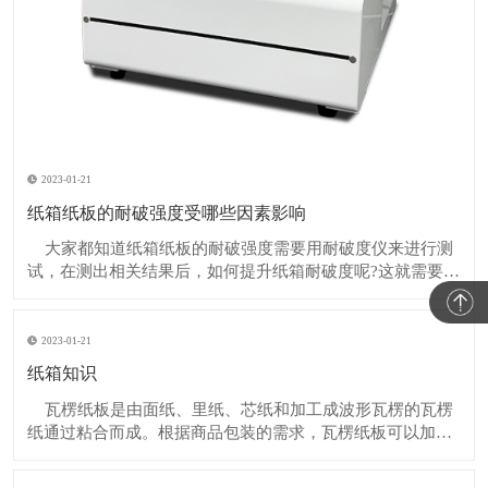
2023-01-21
纸箱纸板的耐破强度受哪些因素影响
大家都知道纸箱纸板的耐破强度需要用耐破度仪来进行测
试，在测出相关结果后，如何提升纸箱耐破度呢?这就需要了
解纸箱耐破强度受哪些因素影响。​​​ 1、瓦楞纸箱的耐破强
度由构成纸板之内层﹑外层及中隔原纸本身的耐破强度决
定，与瓦楞芯纸无关。
2023-01-21
纸箱知识
瓦楞纸板是由面纸、里纸、芯纸和加工成波形瓦楞的瓦楞
纸通过粘合而成。根据商品包装的需求，瓦楞纸板可以加工
成单面瓦楞纸板、三层瓦楞纸板、五层、七层、十一层等瓦
楞纸板。 不同波纹形状的瓦楞，粘结成的瓦楞纸板的功能