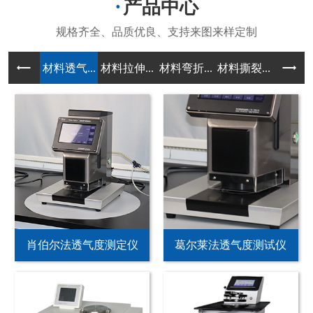
产品中心
材料透气...
材料拉伸...
材料弯折...
材料撕裂...
材料冲击
肖伯尔法透气度测定仪
葛尔莱法透气度测试仪