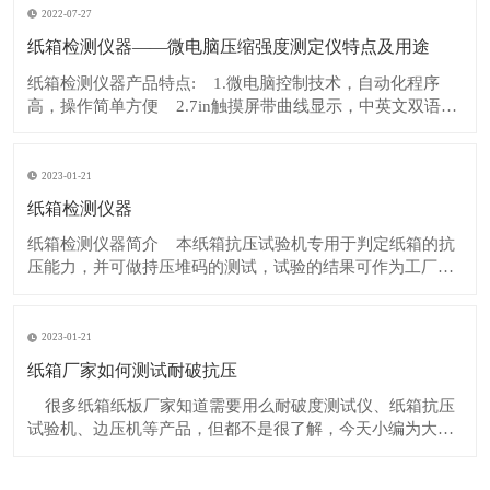
也有所不同。即使使用同样质量
2022-07-27
纸箱检测仪器——微电脑压缩强度测定仪特点及用途
纸箱检测仪器产品特点: 1.微电脑控制技术，自动化程序
高，操作简单方便 2.7in触摸屏带曲线显示，中英文双语言
自由切换 3.系统自动计算，无需用户手算，减少工作量和
误差 4.内置空气循环散热装
2023-01-21
纸箱检测仪器
纸箱检测仪器简介 本纸箱抗压试验机专用于判定纸箱的抗
压能力，并可做持压堆码的测试，试验的结果可作为工厂堆
放成品包装箱高度的重要参考或是设计包装箱的重要依据。
适用范围 该仪器适合产品以瓦楞纸箱包装之电子、电器、
电线、五金、自行车、手提包、食品、药
2023-01-21
纸箱厂家如何测试耐破抗压
很多纸箱纸板厂家知道需要用么耐破度测试仪、纸箱抗压
试验机、边压机等产品，但都不是很了解，今天小编为大家
介绍下如何对瓦楞纸板做耐破度检测及使用什么检测设备：​
1、概述：​ 瓦楞纸板耐破度是指瓦楞纸板在单位面积上垂直