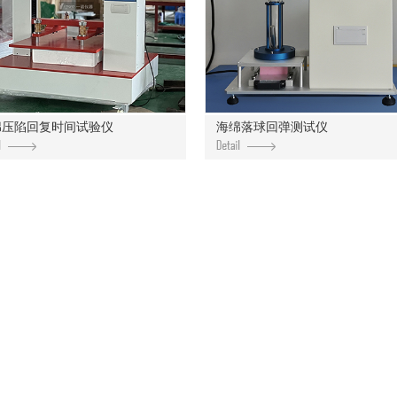
绵压陷回复时间试验仪
海绵落球回弹测试仪