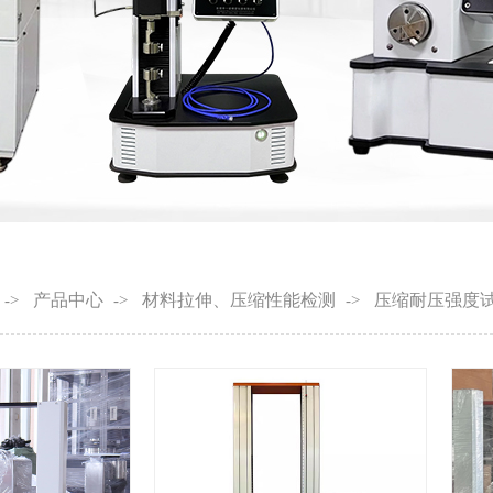
产品中心
材料拉伸、压缩性能检测
压缩耐压强度
->
->
->