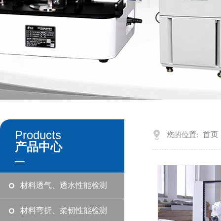
Products
首页
您的位置:
产品中心
材料透气、透水性能检测
材料弯折、柔韧性能检测