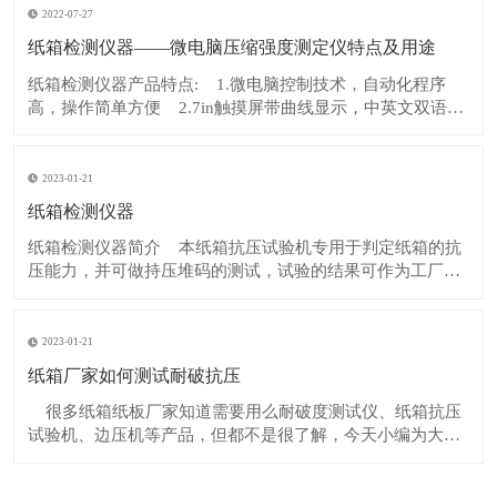
也有所不同。即使使用同样质量
2022-07-27
纸箱检测仪器——微电脑压缩强度测定仪特点及用途
纸箱检测仪器产品特点: 1.微电脑控制技术，自动化程序
高，操作简单方便 2.7in触摸屏带曲线显示，中英文双语言
自由切换 3.系统自动计算，无需用户手算，减少工作量和
误差 4.内置空气循环散热装
2023-01-21
纸箱检测仪器
纸箱检测仪器简介 本纸箱抗压试验机专用于判定纸箱的抗
压能力，并可做持压堆码的测试，试验的结果可作为工厂堆
放成品包装箱高度的重要参考或是设计包装箱的重要依据。
适用范围 该仪器适合产品以瓦楞纸箱包装之电子、电器、
电线、五金、自行车、手提包、食品、药
2023-01-21
纸箱厂家如何测试耐破抗压
很多纸箱纸板厂家知道需要用么耐破度测试仪、纸箱抗压
试验机、边压机等产品，但都不是很了解，今天小编为大家
介绍下如何对瓦楞纸板做耐破度检测及使用什么检测设备：​
1、概述：​ 瓦楞纸板耐破度是指瓦楞纸板在单位面积上垂直