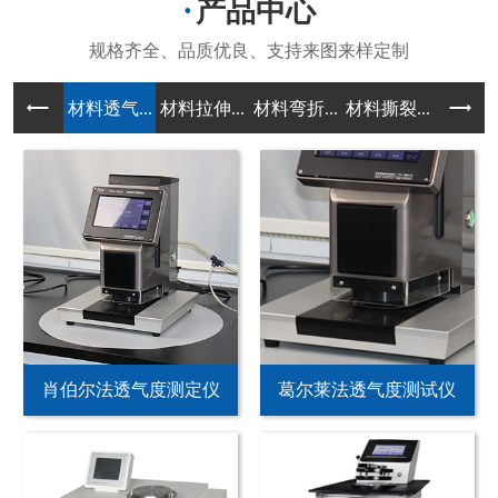
产品中心
材料透气...
材料拉伸...
材料弯折...
材料撕裂...
材料冲击
肖伯尔法透气度测定仪
葛尔莱法透气度测试仪