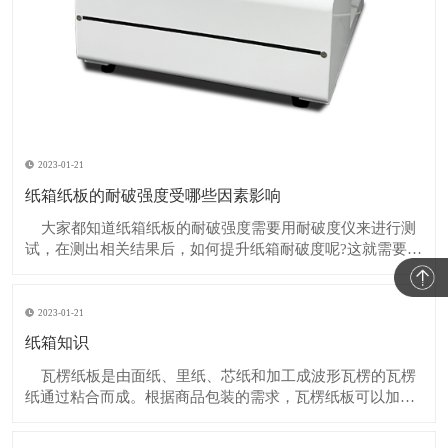
2023-01-21
纸箱纸板的耐破强度受哪些因素影响
大家都知道纸箱纸板的耐破强度需要用耐破度仪来进行测
试，在测出相关结果后，如何提升纸箱耐破度呢?这就需要了
解纸箱耐破强度受哪些因素影响。​​​ 1、瓦楞纸箱的耐破强
度由构成纸板之内层﹑外层及中隔原纸本身的耐破强度决
定，与瓦楞芯纸无关。
2023-01-21
纸箱知识
瓦楞纸板是由面纸、里纸、芯纸和加工成波形瓦楞的瓦楞
纸通过粘合而成。根据商品包装的需求，瓦楞纸板可以加工
成单面瓦楞纸板、三层瓦楞纸板、五层、七层、十一层等瓦
楞纸板。 不同波纹形状的瓦楞，粘结成的瓦楞纸板的功能